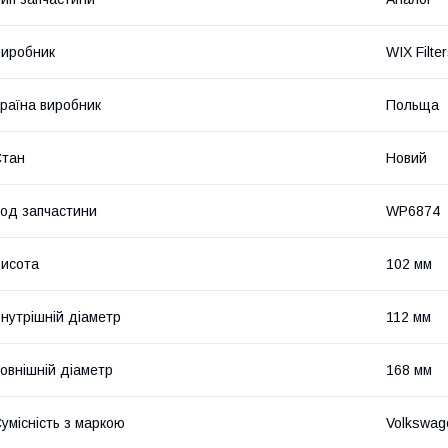
иробник
WIX Filte
раїна виробник
Польща
Стан
Новий
од запчастини
WP6874
исота
102 мм
нутрішній діаметр
112 мм
овнішній діаметр
168 мм
умісність з маркою
Volkswag