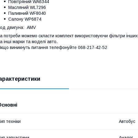
Повітряний WA6344
Масляний WL7296
Паливний WF8040
Салону WP6874
од двигуна: AMV
а потреби можемо скласти комплект використовуючи фільтри інших 
а інші марки та моделі авто.
кщо виникнуть питання телефонуйте 068-217-42-52
арактеристики
Основні
ип техніки
Автобус
ип запчастини
Аналог