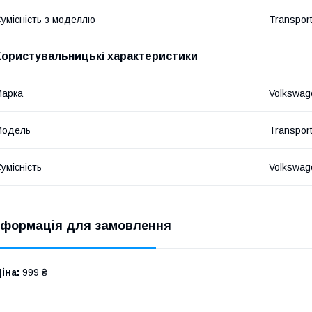
умісність з моделлю
Transporte
Користувальницькі характеристики
Марка
Volkswag
Модель
Transpor
умісність
Volkswa
нформація для замовлення
іна:
999 ₴