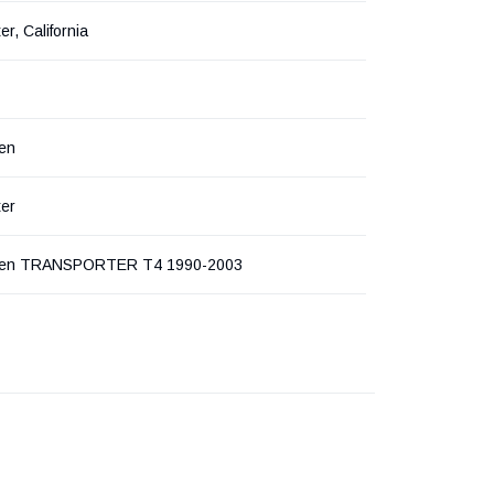
r, California
en
ter
gen TRANSPORTER T4 1990-2003