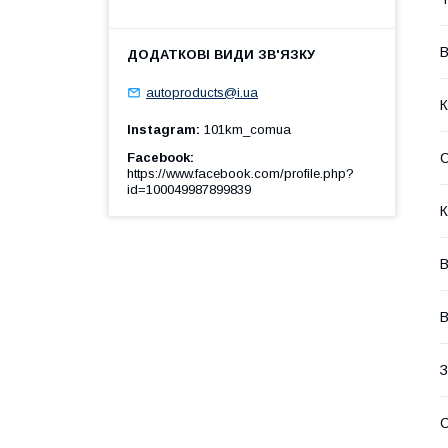
В
autoproducts@i.ua
К
Instagram
101km_comua
Facebook
https://www.facebook.com/profile.php?
id=100049987899839
К
В
В
З
С