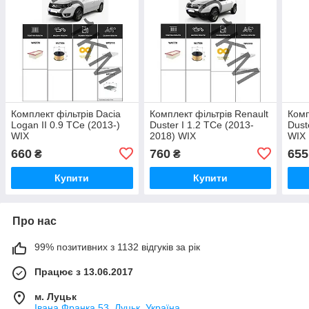
Комплект фільтрів Dacia
Комплект фільтрів Renault
Комп
Logan II 0.9 TCe (2013-)
Duster I 1.2 TCe (2013-
Dust
WIX
2018) WIX
WIX
660
760
655
₴
₴
Купити
Купити
Про нас
99% позитивних з 1132 відгуків за рік
Працює з 13.06.2017
м. Луцьк
Івана Франка 53, Луцьк, Україна