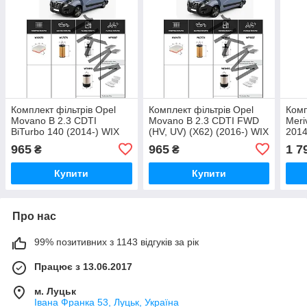
Комплект фільтрів Opel
Комплект фільтрів Opel
Комп
Movano B 2.3 CDTI
Movano B 2.3 CDTI FWD
Meri
BiTurbo 140 (2014-) WIX
(HV, UV) (X62) (2016-) WIX
2014
965
965
1 7
₴
₴
Купити
Купити
Про нас
99% позитивних з 1143 відгуків за рік
Працює з 13.06.2017
м. Луцьк
Івана Франка 53, Луцьк, Україна