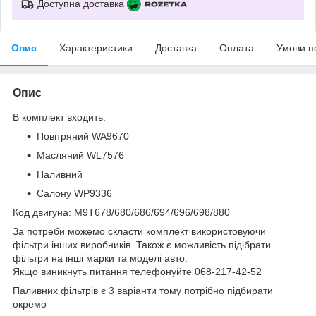
Доступна доставка
Опис
Характеристики
Доставка
Оплата
Умови п
Опис
В комплект входить:
Повітряний WA9670
Масляний WL7576
Паливний
Салону WP9336
Код двигуна: M9T678/680/686/694/696/698/880
За потреби можемо скласти комплект використовуючи
фільтри інших виробників. Також є можливість підібрати
фільтри на інші марки та моделі авто.
Якщо виникнуть питання телефонуйте 068-217-42-52
Паливних фільтрів є 3 варіанти тому потрібно підбирати
окремо