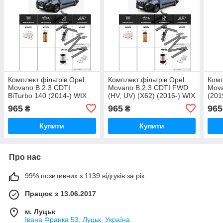
Комплект фільтрів Opel
Комплект фільтрів Opel
Комп
Movano B 2.3 CDTI
Movano B 2.3 CDTI FWD
Mova
BiTurbo 140 (2014-) WIX
(HV, UV) (X62) (2016-) WIX
(201
965
965
965
₴
₴
Купити
Купити
Про нас
99% позитивних з 1139 відгуків за рік
Працює з 13.06.2017
м. Луцьк
Івана Франка 53, Луцьк, Україна