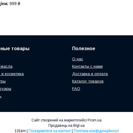
іна:
999 ₴
рные товары
Полезное
О нас
 масла
Контакты с нами
 и косметика
Доставка и оплата
тры
Каталог товаров
ссуары
FAQ
ь
Сайт створений на маркетплейсі
Prom.ua
Продавець на Bigl.ua
101km |
Поскаржитися на контент
|
Політика конфіденційності