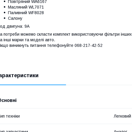
Повітряний WA6167
Масляний WL7071
Паливний WF8028
Салону
од двигуна: 9A
а потреби можемо скласти комплект використовуючи фільтри інших 
а інші марки та моделі авто.
кщо виникнуть питання телефонуйте 068-217-42-52
арактеристики
Основні
ип техніки
Легковий
ип запчастини
Аналог