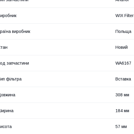
иробник
WIX Filte
раїна виробник
Польща
Стан
Новий
од запчастини
WA6167
ип фільтра
Вставка
Довжина
308 мм
Ширина
184 мм
исота
57 мм