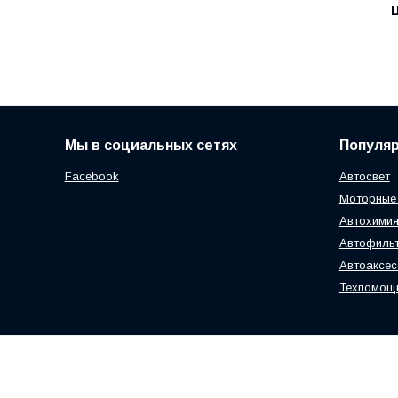
Ц
Мы в социальных сетях
Популя
Facebook
Автосвет
Моторные
Автохимия
Автофиль
Автоаксе
Техпомощ