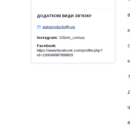
В
autoproducts@i.ua
К
Instagram
101km_comua
Facebook
https://www.facebook.com/profile.php?
id=100049987899839
К
Т
В