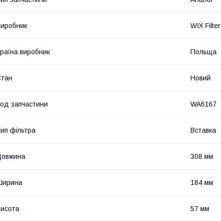
иробник
WIX Filte
раїна виробник
Польща
Стан
Новий
од запчастини
WA6167
ип фільтра
Вставка
Довжина
308 мм
Ширина
184 мм
исота
57 мм