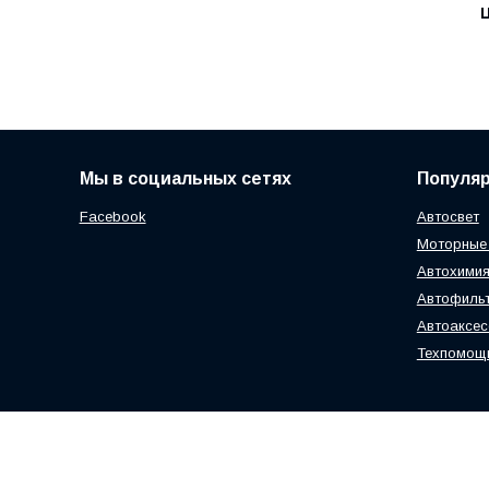
Ц
Мы в социальных сетях
Популя
Facebook
Автосвет
Моторные
Автохимия
Автофиль
Автоаксе
Техпомощ