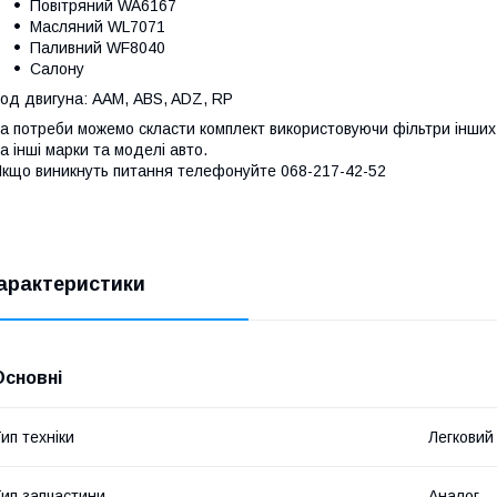
Повітряний WA6167
Масляний WL7071
Паливний WF8040
Салону
од двигуна: AAM, ABS, ADZ, RP
а потреби можемо скласти комплект використовуючи фільтри інших 
а інші марки та моделі авто.
кщо виникнуть питання телефонуйте 068-217-42-52
арактеристики
Основні
ип техніки
Легковий
ип запчастини
Аналог