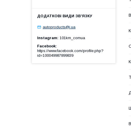
В
autoproducts@i.ua
К
Instagram
101km_comua
Facebook
https://www.facebook.com/profile.php?
id=100049987899839
К
Т
В