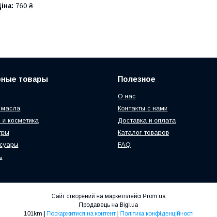
іна:
760 ₴
рные товары
Полезное
О нас
 масла
Контакты с нами
 и косметика
Доставка и оплата
тры
Каталог товаров
ссуары
FAQ
ь
Сайт створений на маркетплейсі
Prom.ua
Продавець на Bigl.ua
101km |
Поскаржитися на контент
|
Політика конфіденційності