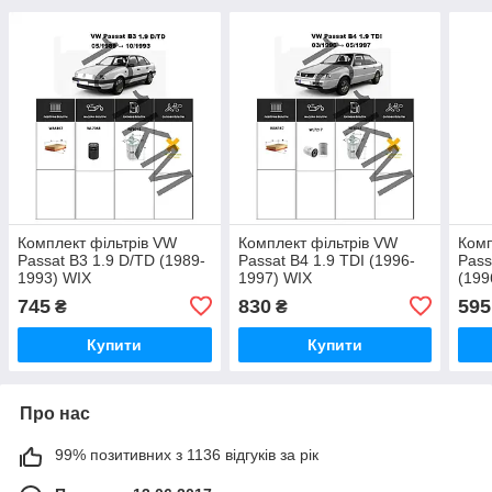
Комплект фільтрів VW
Комплект фільтрів VW
Комп
Passat B3 1.9 D/TD (1989-
Passat B4 1.9 TDI (1996-
Pass
1993) WIX
1997) WIX
(199
745
830
595
₴
₴
Купити
Купити
Про нас
99% позитивних з 1136 відгуків за рік