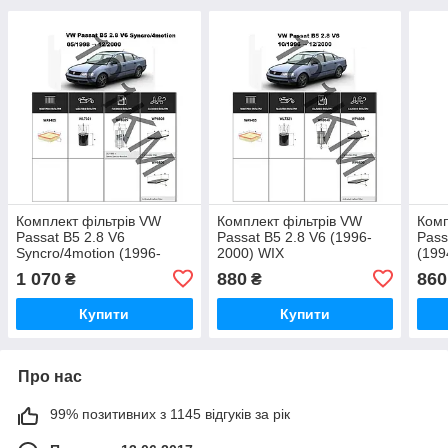
Комплект фільтрів VW
Комплект фільтрів VW
Комп
Passat B5 2.8 V6
Passat B5 2.8 V6 (1996-
Pass
Syncro/4motion (1996-
2000) WIX
(199
2000) WIX
1 070
880
860
₴
₴
Купити
Купити
Про нас
99% позитивних з 1145 відгуків за рік