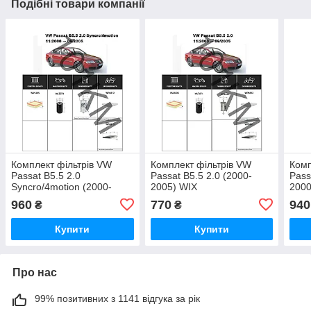
Подібні товари компанії
Комплект фільтрів VW
Комплект фільтрів VW
Комп
Passat B5.5 2.0
Passat B5.5 2.0 (2000-
Pass
Syncro/4motion (2000-
2005) WIX
2000
2005) WIX
960
770
940
₴
₴
Купити
Купити
Про нас
99% позитивних з 1141 відгука за рік