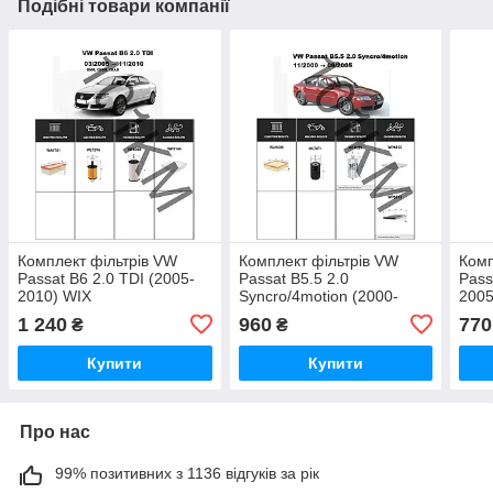
Подібні товари компанії
Комплект фільтрів VW
Комплект фільтрів VW
Комп
Passat B6 2.0 TDI (2005-
Passat B5.5 2.0
Pass
2010) WIX
Syncro/4motion (2000-
2005
2005) WIX
1 240
960
770
₴
₴
Купити
Купити
Про нас
99% позитивних з 1136 відгуків за рік