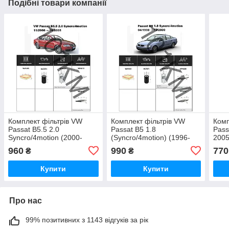
Подібні товари компанії
Комплект фільтрів VW
Комплект фільтрів VW
Комп
Passat B5.5 2.0
Passat B5 1.8
Pass
Syncro/4motion (2000-
(Syncro/4motion) (1996-
2005
2005) WIX
2000) WIX
960
990
770
₴
₴
Купити
Купити
Про нас
99% позитивних з 1143 відгуків за рік