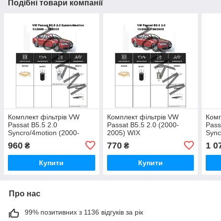
Подібні товари компанії
Комплект фільтрів VW
Комплект фільтрів VW
Комп
Passat B5.5 2.0
Passat B5.5 2.0 (2000-
Pass
Syncro/4motion (2000-
2005) WIX
Sync
2005) WIX
2000
960
770
1 0
₴
₴
Купити
Купити
Про нас
99% позитивних з 1136 відгуків за рік