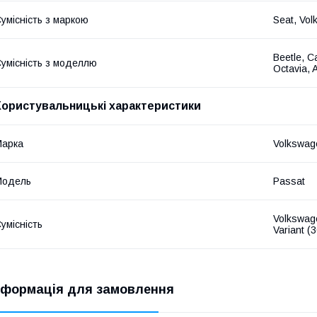
умісність з маркою
Seat, Vol
Beetle, C
умісність з моделлю
Octavia, A
Користувальницькі характеристики
Марка
Volkswag
Модель
Passat
Volkswag
умісність
Variant (
нформація для замовлення