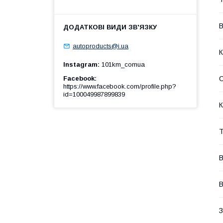
В
autoproducts@i.ua
К
Instagram
101km_comua
Facebook
https://www.facebook.com/profile.php?
id=100049987899839
К
Т
В
В
З