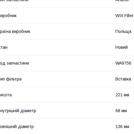
иробник
WIX Filte
раїна виробник
Польща
Стан
Новий
од запчастини
WA9756
ип фільтра
Вставка
исота
221 мм
нутрішній діаметр
68 мм
овнішній діаметр
136 мм