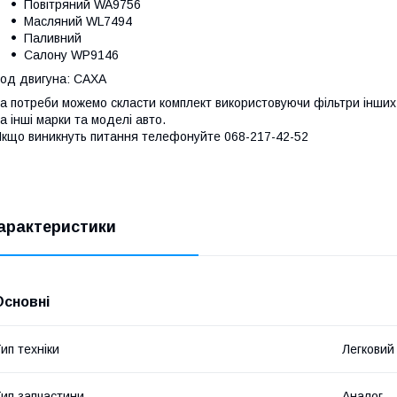
Повітряний WA9756
Масляний WL7494
Паливний
Салону WP9146
од двигуна: CAXA
а потреби можемо скласти комплект використовуючи фільтри інших 
а інші марки та моделі авто.
кщо виникнуть питання телефонуйте 068-217-42-52
арактеристики
Основні
ип техніки
Легковий
ип запчастини
Аналог