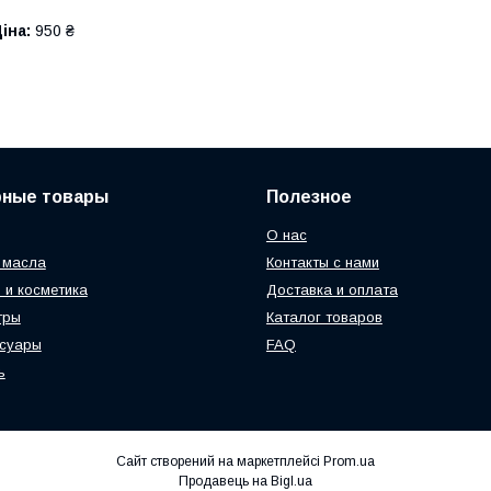
іна:
950 ₴
рные товары
Полезное
О нас
 масла
Контакты с нами
 и косметика
Доставка и оплата
тры
Каталог товаров
ссуары
FAQ
ь
Сайт створений на маркетплейсі
Prom.ua
Продавець на Bigl.ua