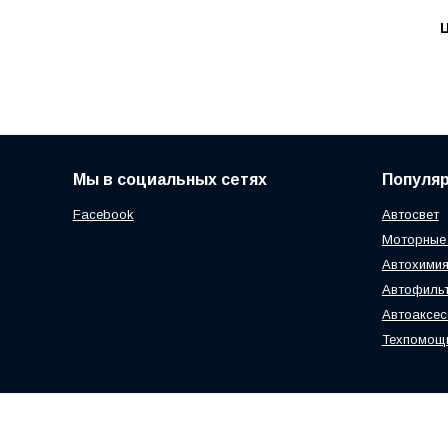
Ц
Мы в социальных сетях
Популя
Facebook
Автосвет
Моторные
Автохимия
Автофиль
Автоаксе
Техпомощ