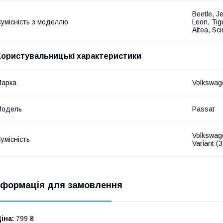
Beetle, J
умісність з моделлю
Leon, Tig
Altea, Sc
Користувальницькі характеристики
Марка
Volkswag
Модель
Passat
Volkswag
умісність
Variant (
нформація для замовлення
іна:
799 ₴