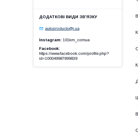
В
autoproducts@i.ua
К
Instagram
101km_comua
Facebook
https://www.facebook.com/profile.php?
id=100049987899839
К
В
С