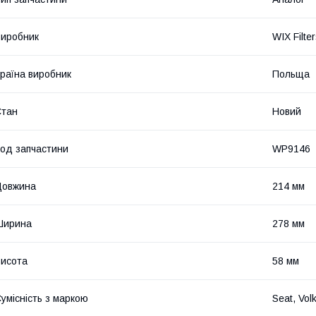
иробник
WIX Filte
раїна виробник
Польща
Стан
Новий
од запчастини
WP9146
Довжина
214 мм
Ширина
278 мм
исота
58 мм
умісність з маркою
Seat, Vol