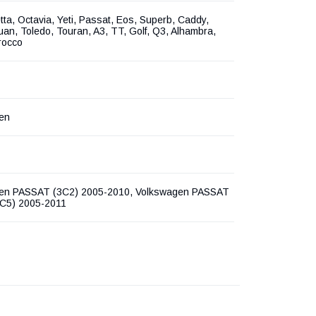
etta, Octavia, Yeti, Passat, Eos, Superb, Caddy,
uan, Toledo, Touran, A3, TT, Golf, Q3, Alhambra,
irocco
en
en PASSAT (3C2) 2005-2010, Volkswagen PASSAT
3C5) 2005-2011