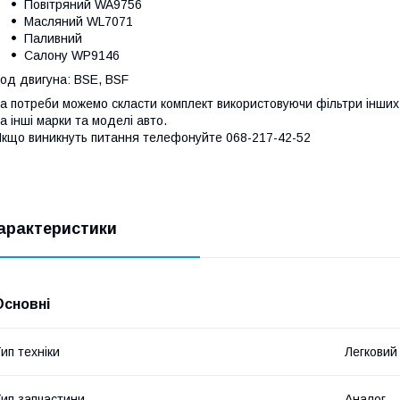
Повітряний WA9756
Масляний WL7071
Паливний
Салону WP9146
од двигуна: BSE, BSF
а потреби можемо скласти комплект використовуючи фільтри інших 
а інші марки та моделі авто.
кщо виникнуть питання телефонуйте 068-217-42-52
арактеристики
Основні
ип техніки
Легковий
ип запчастини
Аналог