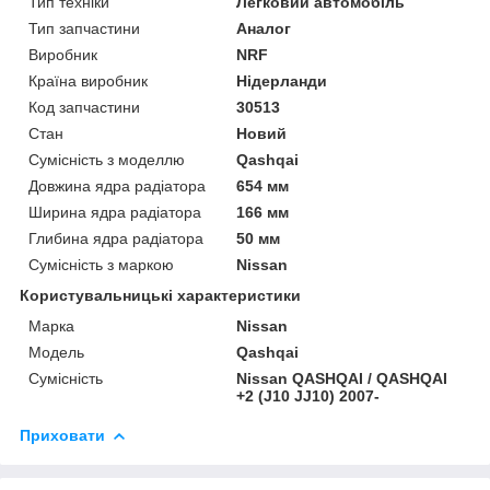
Тип техніки
Легковий автомобіль
Тип запчастини
Аналог
Виробник
NRF
Країна виробник
Нідерланди
Код запчастини
30513
Стан
Новий
Сумісність з моделлю
Qashqai
Довжина ядра радіатора
654 мм
Ширина ядра радіатора
166 мм
Глибина ядра радіатора
50 мм
Сумісність з маркою
Nissan
Користувальницькі характеристики
Марка
Nissan
Модель
Qashqai
Сумісність
Nissan QASHQAI / QASHQAI
+2 (J10 JJ10) 2007-
Приховати