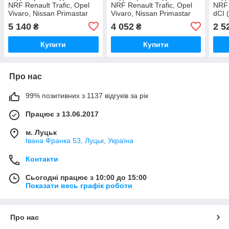
NRF Renault Trafic, Opel
NRF Renault Trafic, Opel
NRF 
Vivaro, Nissan Primastar
Vivaro, Nissan Primastar
dCI 
2.5dCi (2003-)
1.9dTi/dCi (2001-) (+AC)
5 140
4 052
2 5
₴
₴
Купити
Купити
Про нас
99% позитивних з 1137 відгуків за рік
Працює з 13.06.2017
м. Луцьк
Івана Франка 53, Луцьк, Україна
Контакти
Сьогодні працює з 10:00 до 15:00
Показати весь графік роботи
Про нас