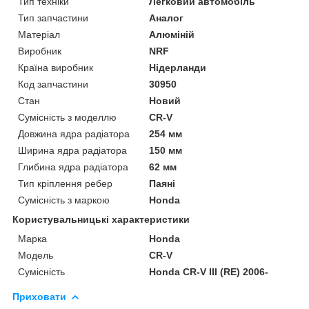
Тип техніки
Легковий автомобіль
Тип запчастини
Аналог
Матеріал
Алюміній
Виробник
NRF
Країна виробник
Нідерланди
Код запчастини
30950
Стан
Новий
Сумісність з моделлю
CR-V
Довжина ядра радіатора
254 мм
Ширина ядра радіатора
150 мм
Глибина ядра радіатора
62 мм
Тип кріплення ребер
Паяні
Сумісність з маркою
Honda
Користувальницькі характеристики
Марка
Honda
Модель
CR-V
Сумісність
Honda CR-V III (RE) 2006-
Приховати