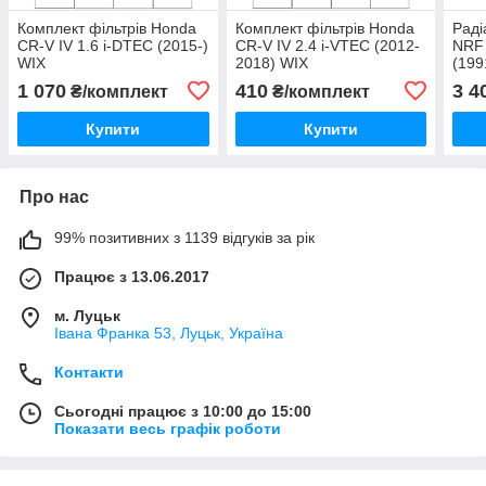
Комплект фільтрів Honda
Комплект фільтрів Honda
Раді
CR-V IV 1.6 i-DTEC (2015-)
CR-V IV 2.4 i-VTEC (2012-
NRF 
WIX
2018) WIX
(199
1 070
410
3 4
₴/комплект
₴/комплект
Купити
Купити
Про нас
99% позитивних з 1139 відгуків за рік
Працює з 13.06.2017
м. Луцьк
Івана Франка 53, Луцьк, Україна
Контакти
Сьогодні працює з 10:00 до 15:00
Показати весь графік роботи