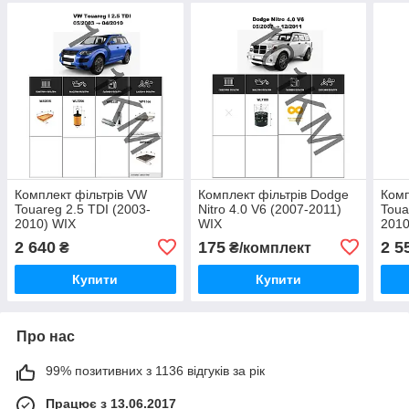
Комплект фільтрів VW
Комплект фільтрів Dodge
Комп
Touareg 2.5 TDI (2003-
Nitro 4.0 V6 (2007-2011)
Toua
2010) WIX
WIX
2010
2 640
175
2 5
₴
₴/комплект
Купити
Купити
Про нас
99% позитивних з 1136 відгуків за рік
Працює з 13.06.2017