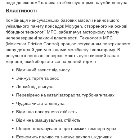
веде до економії палива та збільшує термін служби двигуна.
Властивості
Комбінація найсучасніших базових масел і найновішого
унікального пакету присадок Molygen, створеного на основі
гібридної технології MFC, забезпечує моторному маслу
неперевершені захисні властивості. Технологія MFC
(Molecular Friction Control) працює легуванням поверхневого
шару деталей двигуна іонами молібдену і вольфраму. В
результаті леговані поверхні мають дуже високий запас
міцності, який зберігається на довгий термін.
Відмінний захист від зносу
Знижує тертя та знос
Легкий хід двигуна
Перевірено на каталізаторах та турбонагнітачах
Чудова чистота двигуна
Відмінна поверхнева стійкість
Відмінна змащувальна стійкість
Швидке прокачування при низьких температурах
Економить паливо та знижує вихлоп шкідливих