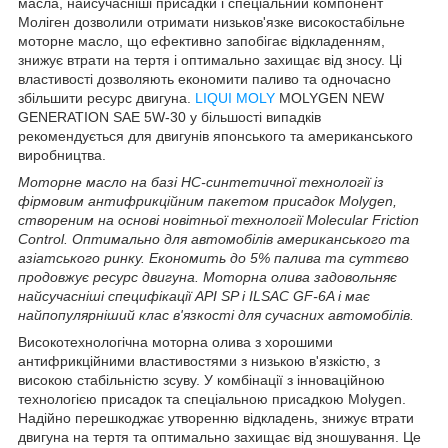
масла, найсучасніші присадки і спеціальний компонент
Моліген дозволили отримати низьков'язке високостабільне
моторне масло, що ефективно запобігає відкладенням,
знижує втрати на тертя і оптимально захищає від зносу. Ці
властивості дозволяють економити паливо та одночасно
збільшити ресурс двигуна.
LIQUI MOLY
MOLYGEN NEW
GENERATION SAE 5W-30 у більшості випадків
рекомендується для двигунів японського та американського
виробництва.
Моторне масло на базі HC-синтетичної технології із
фірмовим антифрикційним пакетом присадок Molygen,
створеним на основі новітньої технології Molecular Friction
Control. Оптимально для автомобілів американського та
азіатського ринку. Економить до 5% палива та суттєво
продовжує ресурс двигуна. Моторна олива задовольняє
найсучасніші специфікації API SP і ILSAC GF-6A і має
найпопулярніший клас в'язкості для сучасних автомобілів.
Високотехнологічна моторна олива з хорошими
антифрикційними властивостями з низькою в'язкістю, з
високою стабільністю зсуву. У комбінації з інноваційною
технологією присадок та спеціальною присадкою Molygen.
Надійно перешкоджає утворенню відкладень, знижує втрати
двигуна на тертя та оптимально захищає від зношування. Це