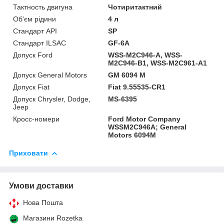
Тактность двигуна
Чотиритактний
Об'єм рідини
4 л
Стандарт API
SP
Стандарт ILSAC
GF-6A
Допуск Ford
WSS-M2C946-A, WSS-
M2C946-B1, WSS-M2C961-A1
Допуск General Motors
GM 6094 M
Допуск Fiat
Fiat 9.55535-CR1
Допуск Chrysler, Dodge,
MS-6395
Jeep
Кросс-номери
Ford Motor Company
WSSM2C946A; General
Motors 6094M
Приховати
Умови доставки
Нова Пошта
Магазини Rozetka