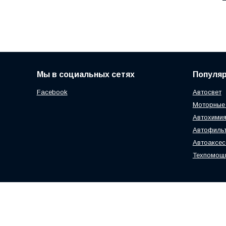
Мы в социальных сетях
Популя
Facebook
Автосвет
Моторные
Автохимия
Автофиль
Автоаксе
Техпомощ