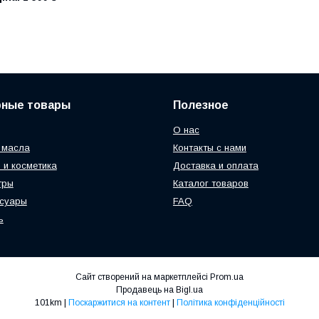
рные товары
Полезное
О нас
 масла
Контакты с нами
 и косметика
Доставка и оплата
тры
Каталог товаров
ссуары
FAQ
ь
Сайт створений на маркетплейсі
Prom.ua
Продавець на Bigl.ua
101km |
Поскаржитися на контент
|
Політика конфіденційності