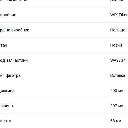
иробник
WIX Filte
раїна виробник
Польща
Стан
Новий
од запчастини
WA9734
ип фільтра
Вставка
Довжина
200 мм
Ширина
207 мм
исота
68 мм