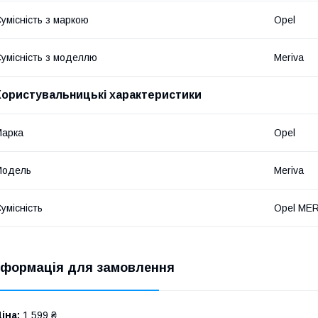
умісність з маркою
Opel
умісність з моделлю
Meriva
Користувальницькі характеристики
Марка
Opel
Модель
Meriva
умісність
Opel MER
нформація для замовлення
іна:
1 599 ₴