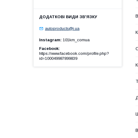
В
autoproducts@i.ua
К
Instagram
101km_comua
Facebook
https://www.facebook.com/profile.php?
id=100049987899839
К
Т
В