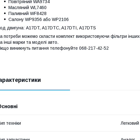
Повітряний WA9734
Масляний WL7460
Паливний WF8428
Салону WP9356 або WP2106
од двигуна: A17DT, A17DTC, A17DTI, A17DTS
а потреби можемо скласти комплект використовуючи фільтри інших 
а інші марки та моделі авто.
кщо виникнуть питання телефонуйте 068-217-42-52
арактеристики
Основні
ип техніки
Легковий
ип запчастини
Аналог