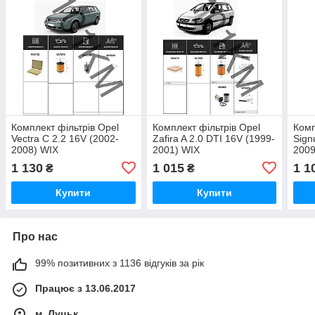
Комплект фільтрів Opel
Комплект фільтрів Opel
Комп
Vectra C 2.2 16V (2002-
Zafira A 2.0 DTI 16V (1999-
Sign
2008) WIX
2001) WIX
2009
1 130
1 015
1 1
₴
₴
Купити
Купити
Про нас
99% позитивних з 1136 відгуків за рік
Працює з 13.06.2017
м. Луцьк