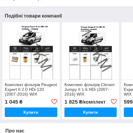
Подібні товари компанії
Комплект фільтрів Peugeot
Комплект фільтрів Citroen
Комп
Expert II 2.0 HDi 120
Jumpy II 1.6 HDi (2007-
Expe
(2007-2016) WIX
2016) WIX
WIX
1 045
1 825
599
₴
₴/комплект
Купити
Купити
Про нас