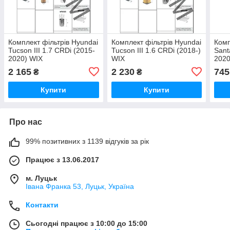
Комплект фільтрів Hyundai
Комплект фільтрів Hyundai
Комп
Tucson III 1.7 CRDi (2015-
Tucson III 1.6 CRDi (2018-)
Sant
2020) WIX
WIX
2020
2 165
2 230
745
₴
₴
Купити
Купити
Про нас
99% позитивних з 1139 відгуків за рік
Працює з 13.06.2017
м. Луцьк
Івана Франка 53, Луцьк, Україна
Контакти
Сьогодні працює з 10:00 до 15:00