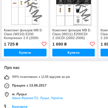
Комплект фільтрів MB E-
Комплект фільтрів MB E-
Комп
Class (W210) E200
Class (W211) E200CDI
Clas
Kompressor 2.0 (2000-
2.15CDI (2002-2006)
2.15
2003) (M111) WIX
(OM646.951) WIX
(OM
1 725
1 690
1 6
₴
₴
Купити
Купити
Про нас
99% позитивних з 1138 відгуків за рік
Працює з 13.06.2017
м. Луцьк
Івана Франка 53, Луцьк, Україна
Контакти