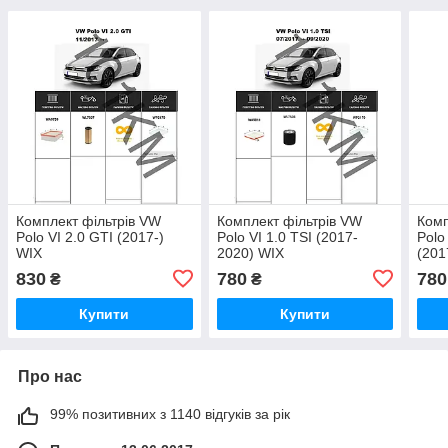
Комплект фільтрів VW
Комплект фільтрів VW
Комп
Polo VI 2.0 GTI (2017-)
Polo VI 1.0 TSI (2017-
Polo
WIX
2020) WIX
(201
830
780
780
₴
₴
Купити
Купити
Про нас
99% позитивних з 1140 відгуків за рік