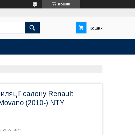
Кошик
Кошик
иляції салону Renault
 Movano (2010-) NTY
:
EZC-RE-075