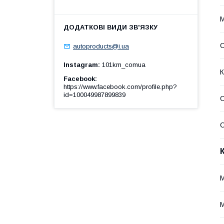
М
autoproducts@i.ua
Instagram
101km_comua
К
Facebook
https://www.facebook.com/profile.php?
id=100049987899839
С
С