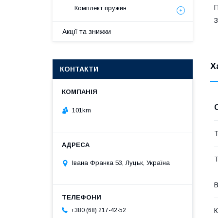
П
Комплект пружин
З
Акції та знижки
Х
КОНТАКТИ
101km
Т
Т
Івана Франка 53, Луцьк, Україна
В
К
+380 (68) 217-42-52