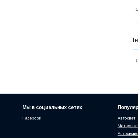
С
І
Ц
Мы в социальных сетях
Популя
Facebook
Автосвет
Моторные
Автохимия