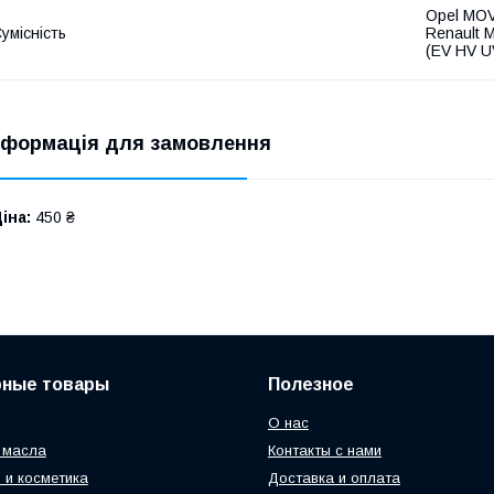
Opel MOV
умісність
Renault M
(EV HV U
нформація для замовлення
іна:
450 ₴
рные товары
Полезное
О нас
 масла
Контакты с нами
 и косметика
Доставка и оплата