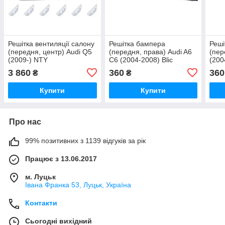
Решітка вентиляції салону
Решітка бампера
Реші
(передня, центр) Audi Q5
(передня, права) Audi A6
(пер
(2009-) NTY
С6 (2004-2008) Blic
(200
3 860
360
360
₴
₴
Купити
Купити
Про нас
99% позитивних з 1139 відгуків за рік
Працює з 13.06.2017
м. Луцьк
Івана Франка 53, Луцьк, Україна
Контакти
Сьогодні вихідний