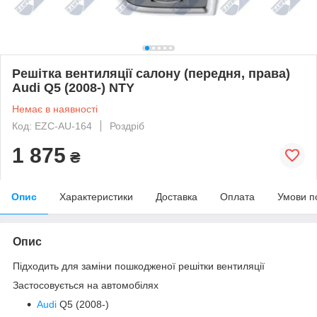
Решітка вентиляції салону (передня, права)
Audi Q5 (2008-) NTY
Немає в наявності
Код: EZC-AU-164
Роздріб
1 875
₴
Опис
Характеристики
Доставка
Оплата
Умови п
Опис
Підходить для заміни пошкодженої решітки вентиляції
Застосовується на автомобілях
Audi
Q5 (2008-)