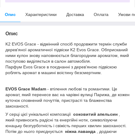
Опис
Характеристики
Доставка
Оплата
Умови п
Опис
K2 EVOS Grace - відмінний спосіб продовжити термін служби
дерев'яної ароматичної підвіски K2 Evos Grace. Обприсканий
ними кулон знову наповнюється благородним ароматом, який
поступово виділяється в салон автомобіля.
Парфум Evos Grace в поєднанні з дерев'яною підвіскою
роблять аромат в машині воістину безсмертним.
EVOS Grace Madam
- втілення любові та романтики. Це
аромат, який перенесе вас на чарівні вулиці Парижа, де кожен
куточок сповнений почуттів, пристрасті та блаженства
закоханості.
У серці цієї унікальної композиції
соковитий апельсин
,
який привносить радісні та енергійні ноти, символізуючи
юнацьку безтурботність і свіжість перших хвилин закоханості.
Потім до нього приєднується
ніжна лаванда
, додаючи