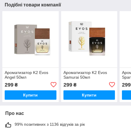
Подібні товари компанії
Ароматизатор K2 Evos
Ароматизатор K2 Evos
Аром
Angel 50мл
Samurai 50мл
Spar
299
299
299
₴
₴
Купити
Купити
Про нас
99% позитивних з 1136 відгуків за рік