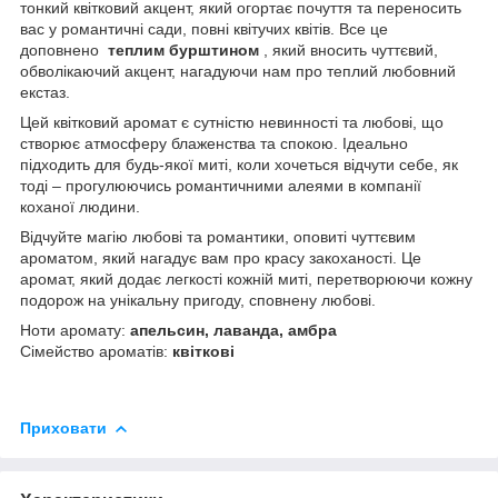
тонкий квітковий акцент, який огортає почуття та переносить
вас у романтичні сади, повні квітучих квітів. Все це
доповнено
теплим бурштином
, який вносить чуттєвий,
обволікаючий акцент, нагадуючи нам про теплий любовний
екстаз.
Цей квітковий аромат є сутністю невинності та любові, що
створює атмосферу блаженства та спокою. Ідеально
підходить для будь-якої миті, коли хочеться відчути себе, як
тоді – прогулюючись романтичними алеями в компанії
коханої людини.
Відчуйте магію любові та романтики, оповиті чуттєвим
ароматом, який нагадує вам про красу закоханості. Це
аромат, який додає легкості кожній миті, перетворюючи кожну
подорож на унікальну пригоду, сповнену любові.
Ноти аромату:
апельсин, лаванда, амбра
Сімейство ароматів:
квіткові
Приховати