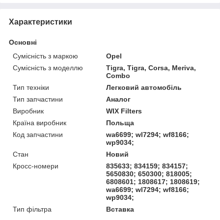
Характеристики
Основні
Сумісність з маркою
Opel
Сумісність з моделлю
Tigra, Tigra, Corsa, Meriva,
Combo
Тип техніки
Легковий автомобіль
Тип запчастини
Аналог
Виробник
WIX Filters
Країна виробник
Польща
Код запчастини
wa6699; wl7294; wf8166;
wp9034;
Стан
Новий
Кросс-номери
835633; 834159; 834157;
5650830; 650300; 818005;
6808601; 1808617; 1808619;
wa6699; wl7294; wf8166;
wp9034;
Тип фільтра
Вставка