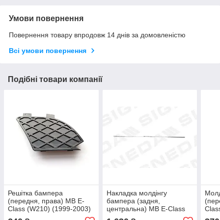
Умови повернення
Повернення товару впродовж 14 днів за домовленістю
Всі умови повернення
Подібні товари компанії
Решітка бампера
Накладка молдінгу
Молд
(передня, права) MB E-
бампера (задня,
(пер
Class (W210) (1999-2003)
центральна) MB E-Class
Clas
Signeda
(W210) (1999-2003) Blic
Sign