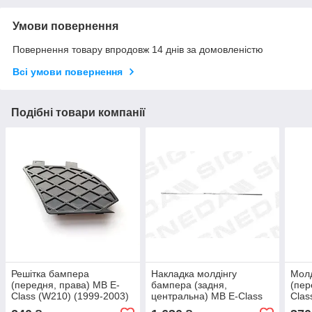
Умови повернення
Повернення товару впродовж 14 днів за домовленістю
Всі умови повернення
Подібні товари компанії
Решітка бампера
Накладка молдінгу
Молд
(передня, права) MB E-
бампера (задня,
(пер
Class (W210) (1999-2003)
центральна) MB E-Class
Clas
Signeda
(W210) (1999-2003) Blic
Sign