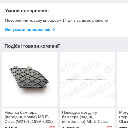
Умови повернення
Повернення товару впродовж 14 днів за домовленістю
Всі умови повернення
Подібні товари компанії
Решітка бампера
Накладка молдінгу
Молд
(передня, права) MB E-
бампера (задня,
(пер
Class (W210) (1999-2003)
центральна) MB E-Class
Clas
Signeda
(W210) (1999-2003) Blic
Sign