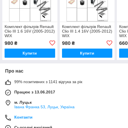
Комплект фільтрів Renault
Комплект фільтрів Renault
Комп
Clio III 1.6 16V (2005-2012)
Clio III 1.4 16V (2005-2012)
Clio
WIX
WIX
WIX
980
980
660
₴
₴
Купити
Купити
Про нас
99% позитивних з 1141 відгука за рік
Працює з 13.06.2017
м. Луцьк
Івана Франка 53, Луцьк, Україна
Контакти
Сьогодні вихідний