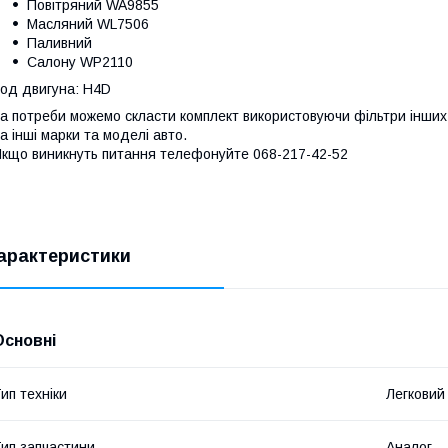
Повітряний WA9855
Масляний WL7506
Паливний
Салону WP2110
од двигуна: H4D
а потреби можемо скласти комплект використовуючи фільтри інших 
а інші марки та моделі авто.
кщо виникнуть питання телефонуйте 068-217-42-52
арактеристики
Основні
ип техніки
Легковий
ип запчастини
Аналог