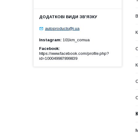
В
autoproducts@i.ua
К
Instagram
101km_comua
Facebook
https://www.facebook.com/profile.php?
id=100049987899839
К
С
С