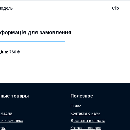
Модель
Clio
нформація для замовлення
іна:
760 ₴
рные товары
Полезное
О нас
 масла
Контакты с нами
 и косметика
Доставка и оплата
тры
Каталог товаров