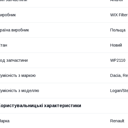
иробник
WIX Filte
раїна виробник
Польща
Стан
Новий
од запчастини
WP2110
умісність з маркою
Dacia, Re
умісність з моделлю
Logan/Ste
Користувальницькі характеристики
Марка
Renault