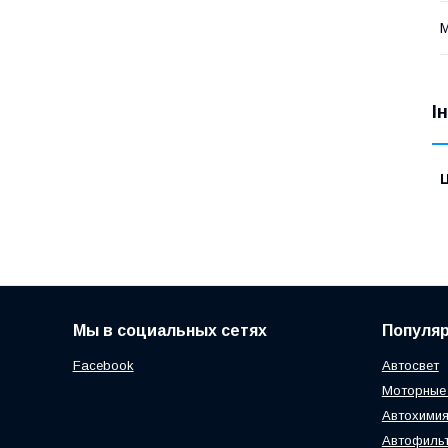
І
Ц
Мы в социальных сетях
Популя
Facebook
Автосвет
Моторные
Автохимия
Автофиль