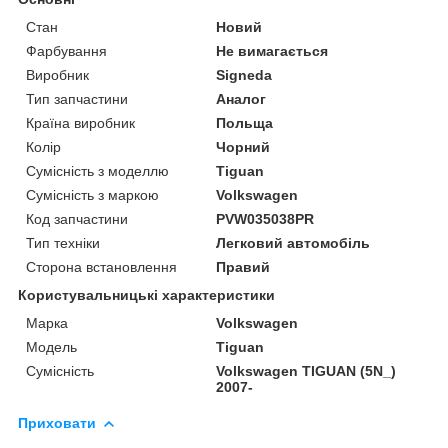
Стан
Новий
Фарбування
Не вимагається
Виробник
Signeda
Тип запчастини
Аналог
Країна виробник
Польща
Колір
Чорний
Сумісність з моделлю
Tiguan
Сумісність з маркою
Volkswagen
Код запчастини
PVW035038PR
Тип техніки
Легковий автомобіль
Сторона встановлення
Правий
Користувальницькі характеристики
Марка
Volkswagen
Модель
Tiguan
Сумісність
Volkswagen TIGUAN (5N_)
2007-
Приховати