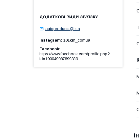
С
Т
autoproducts@i.ua
Instagram
101km_comua
С
Facebook
https://www.facebook.com/profile.php?
id=100049987899839
С
І