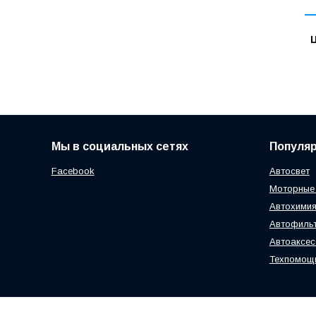
Ц
Мы в социальных сетях
Популя
Facebook
Автосвет
Моторные
Автохимия
Автофиль
Автоаксе
Техпомощ