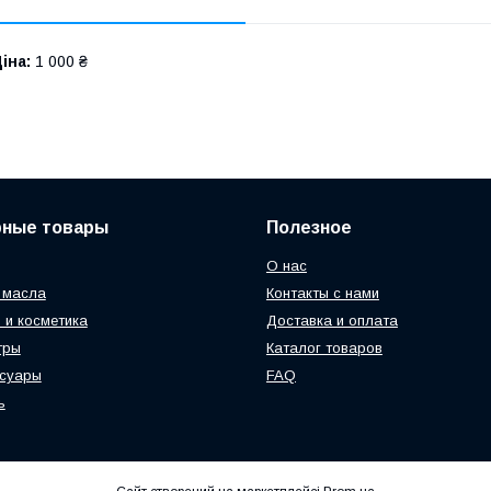
іна:
1 000 ₴
рные товары
Полезное
О нас
 масла
Контакты с нами
 и косметика
Доставка и оплата
тры
Каталог товаров
ссуары
FAQ
ь