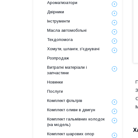
Ароматизатори
Двірники
Інструменти
Масла автомобільні
Техдопомога
Хомути, шланги, з'єднувачі
Розпродаж
Витратні матеріали і
запчастини
П
Новинки
З
Послуги
С
Комплект фільтрів
М
Комплект оливи в двигун
Комплект гальмівних колодок
(на модель)
Х
Комплект шарових опор