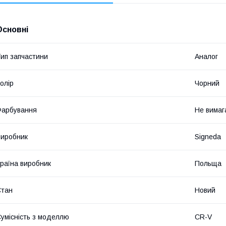
Основні
ип запчастини
Аналог
олір
Чорний
Фарбування
Не вимаг
иробник
Signeda
раїна виробник
Польща
Стан
Новий
умісність з моделлю
CR-V