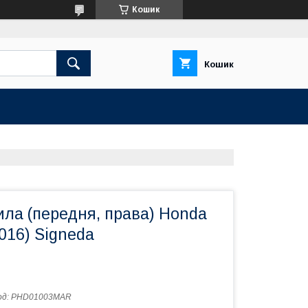
Кошик
Кошик
ла (передня, права) Honda
016) Signeda
од:
PHD01003MAR