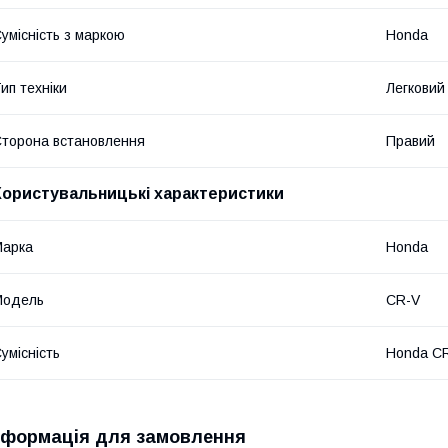
умісність з маркою
Honda
ип техніки
Легковий
торона встановлення
Правий
Користувальницькі характеристики
Марка
Honda
Модель
CR-V
умісність
Honda CR
нформація для замовлення