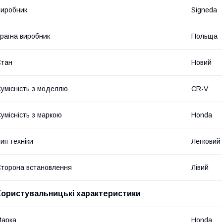
иробник
Signeda
раїна виробник
Польща
Стан
Новий
умісність з моделлю
CR-V
умісність з маркою
Honda
ип техніки
Легковий
торона встановлення
Лівий
Користувальницькі характеристики
Марка
Honda