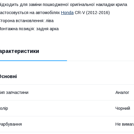
ідходить для заміни пошкодженої оригінальної накладки крила
астосовується на автомобілях
Honda
CR-V (2012-2016)
торона встановлення: ліва
онтажна позиція: задня арка
арактеристики
Основні
ип запчастини
Аналог
олір
Чорний
Фарбування
Не вимаг