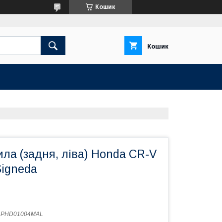
Кошик
Кошик
ла (задня, ліва) Honda CR-V
Signeda
:
PHD01004MAL