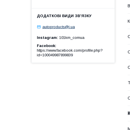
В
К
autoproducts@i.ua
Instagram
101km_comua
Facebook
https://www.facebook.com/profile.php?
С
id=100049987899839
С
Т
С