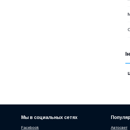
С
І
Ц
Мы в социальных сетях
Популя
Facebook
Автосвет