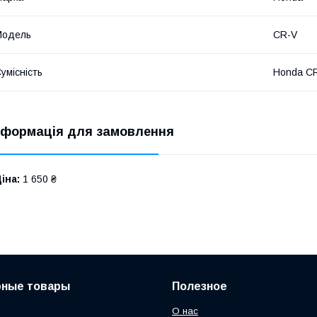
Модель
CR-V
умісність
Honda CR
нформація для замовлення
іна:
1 650 ₴
рные товары
Полезное
О нас