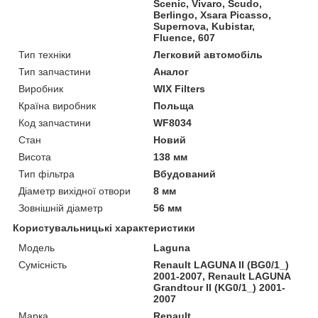
Scenic, Vivaro, Scudo,
Berlingo, Xsara Picasso,
Supernova, Kubistar,
Fluence, 607
Тип техніки
Легковий автомобіль
Тип запчастини
Аналог
Виробник
WIX Filters
Країна виробник
Польща
Код запчастини
WF8034
Стан
Новий
Висота
138 мм
Тип фільтра
Вбудований
Діаметр вихідної отвори
8 мм
Зовнішній діаметр
56 мм
Користувальницькі характеристики
Модель
Laguna
Сумісність
Renault LAGUNA II (BG0/1_)
2001-2007, Renault LAGUNA
Grandtour II (KG0/1_) 2001-
2007
Марка
Renault