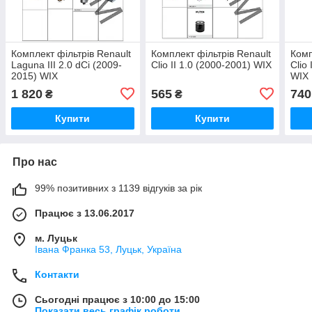
Комплект фільтрів Renault
Комплект фільтрів Renault
Комп
Laguna III 2.0 dCi (2009-
Clio II 1.0 (2000-2001) WIX
Clio
2015) WIX
WIX
1 820
565
740
₴
₴
Купити
Купити
Про нас
99% позитивних з 1139 відгуків за рік
Працює з 13.06.2017
м. Луцьк
Івана Франка 53, Луцьк, Україна
Контакти
Сьогодні працює з 10:00 до 15:00
Показати весь графік роботи