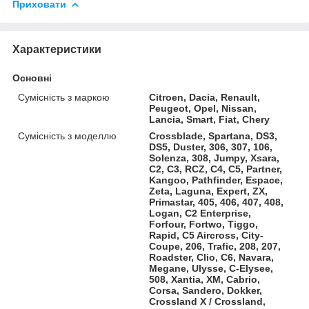
Приховати
Характеристики
Основні
Сумісність з маркою
Citroen, Dacia, Renault,
Peugeot, Opel, Nissan,
Lancia, Smart, Fiat, Chery
Сумісність з моделлю
Crossblade, Spartana, DS3,
DS5, Duster, 306, 307, 106,
Solenza, 308, Jumpy, Xsara,
C2, C3, RCZ, C4, C5, Partner,
Kangoo, Pathfinder, Espace,
Zeta, Laguna, Expert, ZX,
Primastar, 405, 406, 407, 408,
Logan, C2 Enterprise,
Forfour, Fortwo, Tiggo,
Rapid, C5 Aircross, City-
Coupe, 206, Trafic, 208, 207,
Roadster, Clio, C6, Navara,
Megane, Ulysse, C-Elysee,
508, Xantia, XM, Cabrio,
Corsa, Sandero, Dokker,
Crossland X / Crossland,