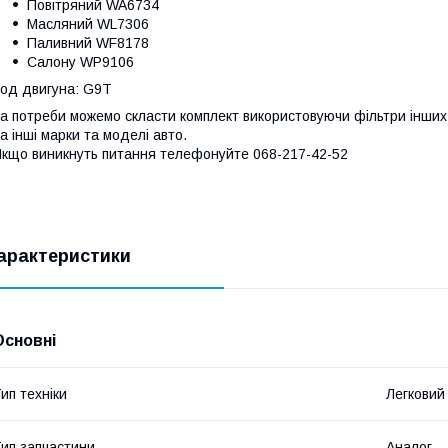
Повітряний WA6734
Масляний WL7306
Паливний WF8178
Салону WP9106
од двигуна: G9T
а потреби можемо скласти комплект використовуючи фільтри інших 
а інші марки та моделі авто.
кщо виникнуть питання телефонуйте 068-217-42-52
арактеристики
Основні
ип техніки
Легковий
ип запчастини
Аналог