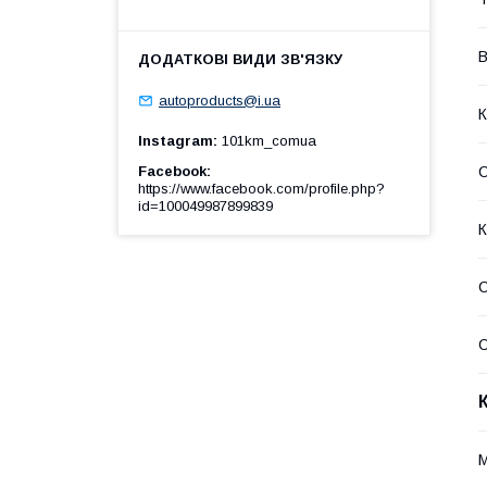
В
autoproducts@i.ua
К
Instagram
101km_comua
Facebook
https://www.facebook.com/profile.php?
id=100049987899839
К
С
С