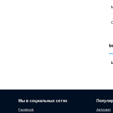
С
І
Ц
Мы в социальных сетях
Популя
Facebook
Автосвет