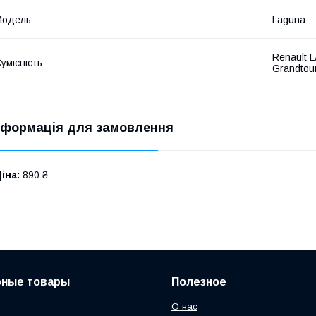
Модель
Laguna
Renault 
умісність
Grandtour
нформація для замовлення
іна:
890 ₴
рные товары
Полезное
О нас