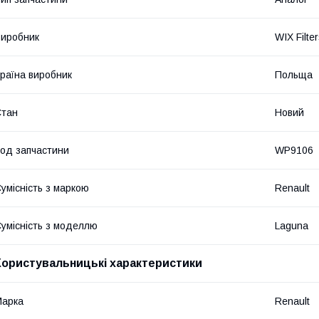
иробник
WIX Filte
раїна виробник
Польща
Стан
Новий
од запчастини
WP9106
умісність з маркою
Renault
умісність з моделлю
Laguna
Користувальницькі характеристики
Марка
Renault