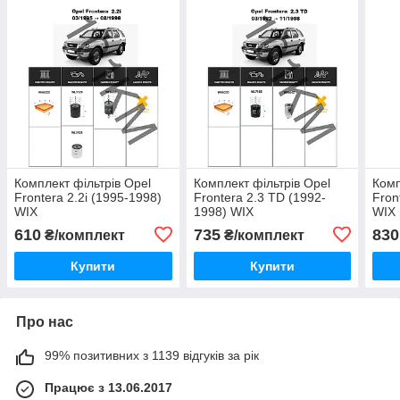
Комплект фільтрів Opel
Комплект фільтрів Opel
Комп
Frontera 2.2i (1995-1998)
Frontera 2.3 TD (1992-
Fron
WIX
1998) WIX
WIX
610
735
830
₴/комплект
₴/комплект
Купити
Купити
Про нас
99% позитивних з 1139 відгуків за рік
Працює з 13.06.2017