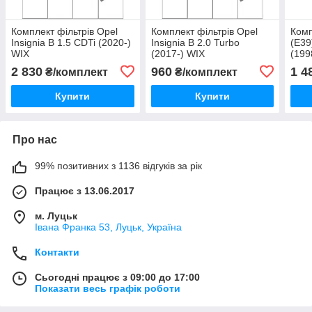
Комплект фільтрів Opel
Комплект фільтрів Opel
Комп
Insignia B 1.5 CDTi (2020-)
Insignia B 2.0 Turbo
(E39
WIX
(2017-) WIX
(199
2 830
960
1 4
₴/комплект
₴/комплект
Купити
Купити
Про нас
99% позитивних з 1136 відгуків за рік
Працює з 13.06.2017
м. Луцьк
Івана Франка 53, Луцьк, Україна
Контакти
Сьогодні працює з 09:00 до 17:00
Показати весь графік роботи