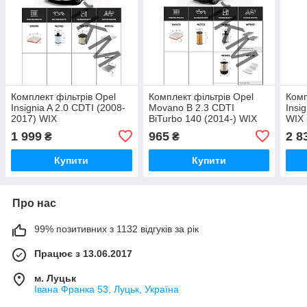
Комплект фільтрів Opel
Комплект фільтрів Opel
Комп
Insignia A 2.0 CDTI (2008-
Movano B 2.3 CDTI
Insi
2017) WIX
BiTurbo 140 (2014-) WIX
WIX
1 999
965
2 8
₴
₴
Купити
Купити
Про нас
99% позитивних з 1132 відгуків за рік
Працює з 13.06.2017
м. Луцьк
Івана Франка 53, Луцьк, Україна