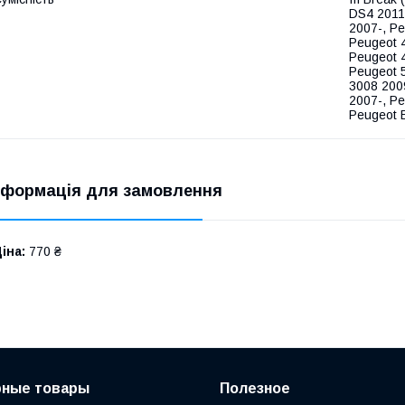
DS4 2011-
2007-, P
Peugeot 
Peugeot 
Peugeot 
3008 200
2007-, P
Peugeot 
нформація для замовлення
іна:
770 ₴
рные товары
Полезное