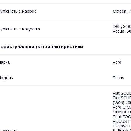
умісність з маркою
Citroen, 
DS5, 308,
умісність з моделлю
Focus, 5
Користувальницькі характеристики
Марка
Ford
Модель
Focus
Fiat SCU
Fiat SCUD
(WA6) 20
Ford C-M
MONDEO I
Ford FOCU
FOCUS III
Picasso I
умісність
III Break