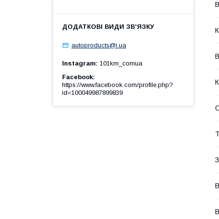
В
К
autoproducts@i.ua
В
Instagram
101km_comua
Facebook
К
https://www.facebook.com/profile.php?
id=100049987899839
Т
З
В
В