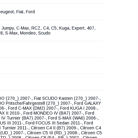
Peugeot, Fiat, Ford
 Jumpy, C-Max, RCZ, C4, C5, Kuga, Expert, 407,
08, S-Max, Mondeo, Scudo
DO (270_) 2007-, Fiat SCUDO Kasten (270_) 2007-,
O Pritsche/Fahrgestell (270_) 2007-, Ford GALAXY
06-, Ford C-MAX (DM2) 2007-, Ford KUGA I 2008-,
AX II 2010-, Ford MONDEO IV (BA7) 2007-, Ford
V Turnier (BA7) 2007-, Ford S-MAX (WA6) 2006-,
S III 2011-, Ford FOCUS III Sedan 2011-, Ford
 Turnier 2011-, Citroen C4 II (B7) 2009-, Citroen C4
 (UD_) 2007-, Citroen C5 III (RD_) 2008-, Citroen C5
 (TD_) 2008-, Citroen C8 (EA_ EB_) 2002-, Citroen