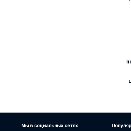
І
Ц
Мы в социальных сетях
Популя