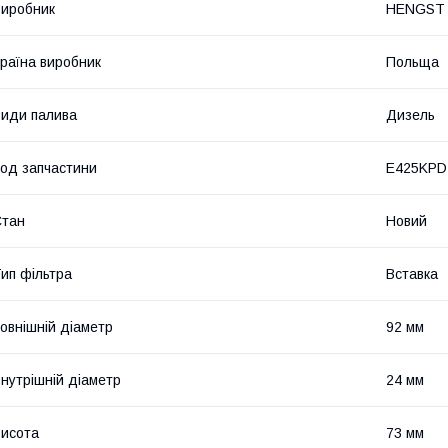
иробник
HENGST 
раїна виробник
Польща
иди палива
Дизель
од запчастини
E425KPD
Стан
Новий
ип фільтра
Вставка
овнішній діаметр
92 мм
нутрішній діаметр
24 мм
исота
73 мм