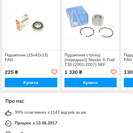
Підшипник (15x42x13)
Підшипник ступиці
Підш
FAG
(передньої) Nissan X-Trail
FAG
T30 (2001-2007) SKF
225
1 330
130
₴
₴
Купити
Купити
Про нас
99% позитивних з 1143 відгуків за рік
Працює з 13.06.2017