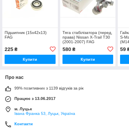
Підшипник (15x42x13)
Тяга стабілізатора (перед,
Гайк
FAG
права) Nissan X-Trail T30
S-Ma
(2001-2007) FAG
(M14
225
580
59
₴
₴
Купити
Купити
Про нас
99% позитивних з 1139 відгуків за рік
Працює з 13.06.2017
м. Луцьк
Івана Франка 53, Луцьк, Україна
Контакти