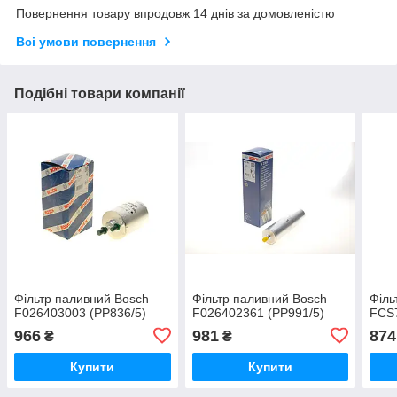
Повернення товару впродовж 14 днів за домовленістю
Всі умови повернення
Подібні товари компанії
Фільтр паливний Bosch
Фільтр паливний Bosch
Філь
F026403003 (PP836/5)
F026402361 (PP991/5)
FCS7
966
981
874
₴
₴
Купити
Купити