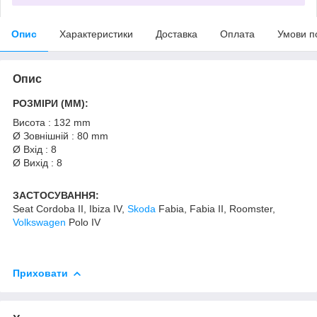
Опис
Характеристики
Доставка
Оплата
Умови п
Опис
РОЗМІРИ (MM):
Висота : 132 mm
Ø Зовнішній : 80 mm
Ø Вхід : 8
Ø Вихід : 8
ЗАСТОСУВАННЯ:
Seat Cordoba II, Ibiza IV,
Skoda
Fabia, Fabia II, Roomster,
Volkswagen
Polo IV
Приховати