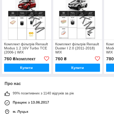
Комплект фільтрів Renault
Комплект фільтрів Renault
Комп
Modus 1.2 16V Turbo TCE
Duster I 2.0 (2011-2018)
Modu
(2006-) WIX
WIX
WIX
760
760
780
₴/комплект
₴
Купити
Купити
Про нас
99% позитивних з 1140 відгуків за рік
Працює з 13.06.2017
м. Луцьк