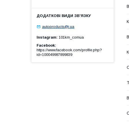
В
К
autoproducts@i.ua
В
Instagram
101km_comua
Facebook
https://www.facebook.com/profile.php?
К
id=100049987899839
Т
В
С