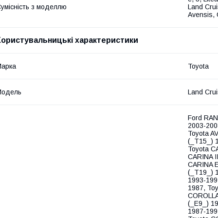
умісність з моделлю
Land Crui
Avensis, 
Користувальницькі характеристики
Марка
Toyota
Модель
Land Crui
Ford RAN
2003-200
Toyota A
(_T15_) 
Toyota CA
CARINA I
CARINA E
(_T19_) 
1993-199
1987, To
COROLLA 
(_E9_) 1
1987-199