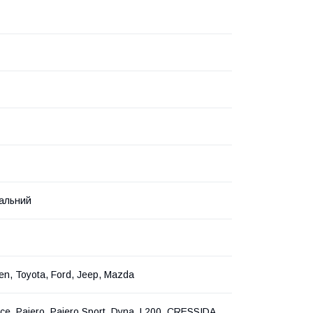
альний
n, Toyota, Ford, Jeep, Mazda
eace, Pajero, Pajero Sport, Dyna, L200, CRESSIDA,