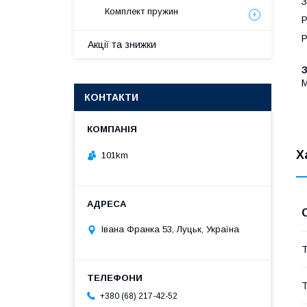
З
Комплект пружин
Р
Р
Акції та знижки
M
КОНТАКТИ
Х
101km
Івана Франка 53, Луцьк, Україна
Т
Т
+380 (68) 217-42-52