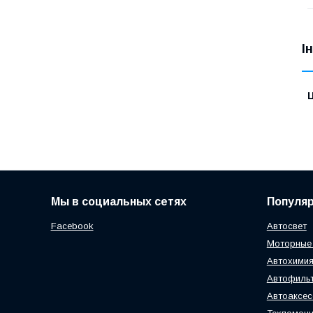
І
Ц
Мы в социальных сетях
Популя
Facebook
Автосвет
Моторные
Автохимия
Автофиль
Автоаксе