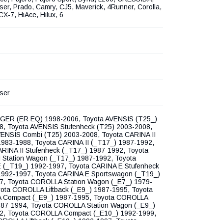
ser, Prado, Camry, CJ5, Maverick, 4Runner, Corolla,
CX-7, HiAce, Hilux, 6
ser
GER (ER EQ) 1998-2006, Toyota AVENSIS (T25_)
8, Toyota AVENSIS Stufenheck (T25) 2003-2008,
VENSIS Combi (T25) 2003-2008, Toyota CARINA II
1983-1988, Toyota CARINA II (_T17_) 1987-1992,
RINA II Stufenheck (_T17_) 1987-1992, Toyota
I Station Wagon (_T17_) 1987-1992, Toyota
 (_T19_) 1992-1997, Toyota CARINA E Stufenheck
1992-1997, Toyota CARINA E Sportswagon (_T19_)
7, Toyota COROLLA Station Wagon (_E7_) 1979-
yota COROLLA Liftback (_E9_) 1987-1995, Toyota
Compact (_E9_) 1987-1995, Toyota COROLLA
987-1994, Toyota COROLLA Station Wagon (_E9_)
2, Toyota COROLLA Compact (_E10_) 1992-1999,