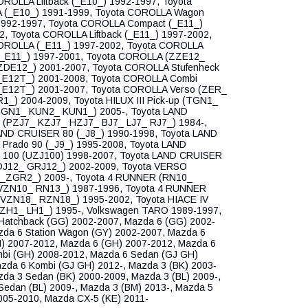
OROLLA Liftback (_E10_) 1992-1997, Toyota
(_E10_) 1991-1999, Toyota COROLLA Wagon
1992-1997, Toyota COROLLA Compact (_E11_)
2, Toyota COROLLA Liftback (_E11_) 1997-2002,
OROLLA (_E11_) 1997-2002, Toyota COROLLA
_E11_) 1997-2001, Toyota COROLLA (ZZE12_
DE12_) 2001-2007, Toyota COROLLA Stufenheck
_E12T_) 2001-2008, Toyota COROLLA Combi
_E12T_) 2001-2007, Toyota COROLLA Verso (ZER_
1_) 2004-2009, Toyota HILUX III Pick-up (TGN1_
GN1_ KUN2_ KUN1_) 2005-, Toyota LAND
(PZJ7_ KZJ7_ HZJ7_ BJ7_ LJ7_ RJ7_) 1984-,
AND CRUISER 80 (_J8_) 1990-1998, Toyota LAND
Prado 90 (_J9_) 1995-2008, Toyota LAND
100 (UZJ100) 1998-2007, Toyota LAND CRUISER
DJ12_ GRJ12_) 2002-2009, Toyota VERSO
_ZGR2_) 2009-, Toyota 4 RUNNER (RN10_
ZN10_ RN13_) 1987-1996, Toyota 4 RUNNER
VZN18_ RZN18_) 1995-2002, Toyota HIACE IV
ZH1_ LH1_) 1995-, Volkswagen TARO 1989-1997,
Hatchback (GG) 2002-2007, Mazda 6 (GG) 2002-
zda 6 Station Wagon (GY) 2002-2007, Mazda 6
H) 2007-2012, Mazda 6 (GH) 2007-2012, Mazda 6
mbi (GH) 2008-2012, Mazda 6 Sedan (GJ GH)
azda 6 Kombi (GJ GH) 2012-, Mazda 3 (BK) 2003-
zda 3 Sedan (BK) 2000-2009, Mazda 3 (BL) 2009-,
Sedan (BL) 2009-, Mazda 3 (BM) 2013-, Mazda 5
005-2010, Mazda CX-5 (KE) 2011-