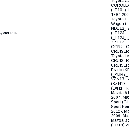
Toyota C
COROLLA 
(_E10_) 
1997-200
Toyota C
Wagon (_
NDE12_ Z
умісність
(_E12J_ 
(_E12J_ 
ZZE12_ R
GGN2_ G
CRUISER 
Toyota L
CRUISER 
CRUISER 
Prado (K
(_AUR2_ 
VZN13_ V
(KZN18_ 
(LXH1_ R
Mazda 6 
2007, Ma
Sport (G
Sport Ko
2012-, M
2009, Ma
Mazda 3 
(CR19) 2