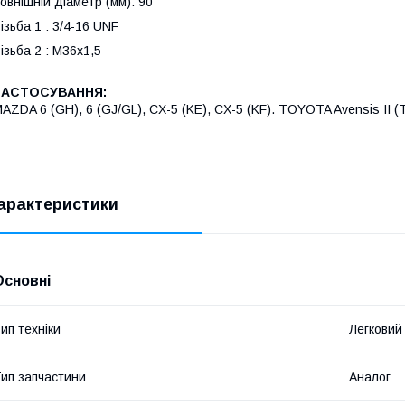
овнішній діаметр (мм): 90
ізьба 1 : 3/4-16 UNF
ізьба 2 : M36x1,5
ЗАСТОСУВАННЯ:
AZDA 6 (GH), 6 (GJ/GL), CX-5 (KE), CX-5 (KF). TOYOTA Avensis II (T2
арактеристики
Основні
ип техніки
Легковий
ип запчастини
Аналог