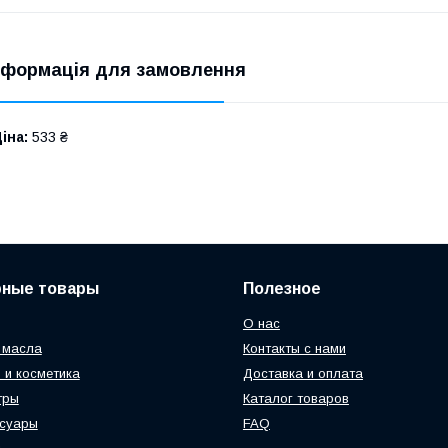
нформація для замовлення
іна:
533 ₴
рные товары
Полезное
О нас
 масла
Контакты с нами
 и косметика
Доставка и оплата
тры
Каталог товаров
ссуары
FAQ