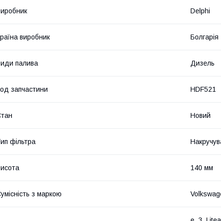
иробник
Delphi
раїна виробник
Болгарія
иди палива
Дизель
од запчастини
HDF521
Стан
Новий
ип фільтра
Накручув
исота
140 мм
умісність з маркою
Volkswage
e, 3, Lit