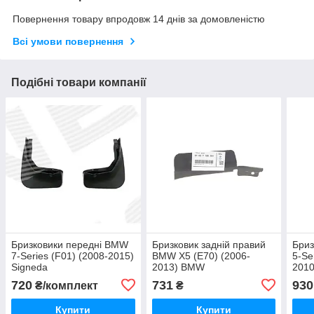
Повернення товару впродовж 14 днів за домовленістю
Всі умови повернення
Подібні товари компанії
Бризковики передні BMW
Бризковик задній правий
Бриз
7-Series (F01) (2008-2015)
BMW X5 (E70) (2006-
5-Se
Signeda
2013) BMW
2010
720
731
930
₴/комплект
₴
Купити
Купити