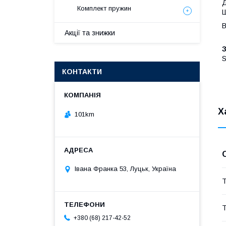
Д
Комплект пружин
Ш
В
Акції та знижки
S
КОНТАКТИ
Х
101km
Івана Франка 53, Луцьк, Україна
Т
Т
+380 (68) 217-42-52