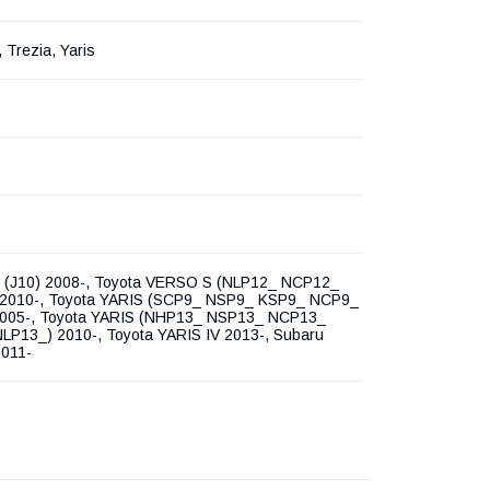
, Trezia, Yaris
Q (J10) 2008-, Toyota VERSO S (NLP12_ NCP12_
2010-, Toyota YARIS (SCP9_ NSP9_ KSP9_ NCP9_
005-, Toyota YARIS (NHP13_ NSP13_ NCP13_
LP13_) 2010-, Toyota YARIS IV 2013-, Subaru
011-