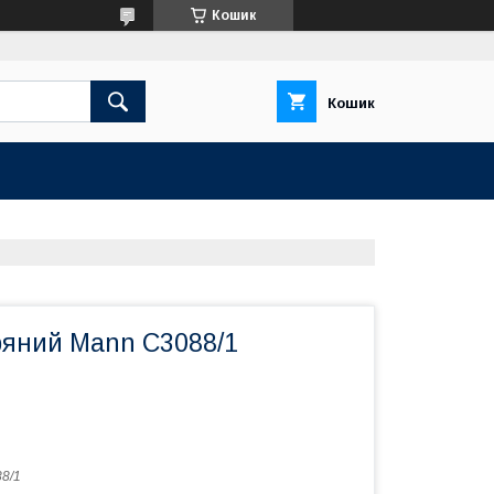
Кошик
Кошик
ряний Mann C3088/1
8/1