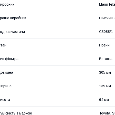
иробник
Mann Filt
раїна виробник
Німеччин
од запчастини
C3088/1
Стан
Новий
ип фільтра
Вставка
Довжина
305 мм
Ширина
139 мм
исота
64 мм
умісність з маркою
Toyota, 