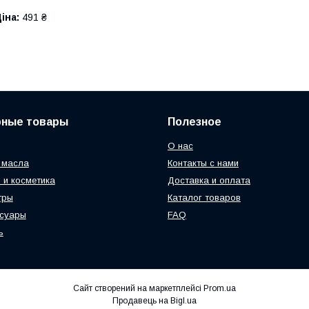
іна:
491 ₴
рные товары
Полезное
О нас
 масла
Контакты с нами
 и косметика
Доставка и оплата
тры
Каталог товаров
ссуары
FAQ
ь
Сайт створений на маркетплейсі
Prom.ua
Продавець на Bigl.ua