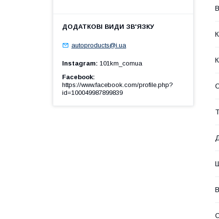
В
К
autoproducts@i.ua
К
Instagram
101km_comua
Facebook
https://www.facebook.com/profile.php?
id=100049987899839
Т
В
С