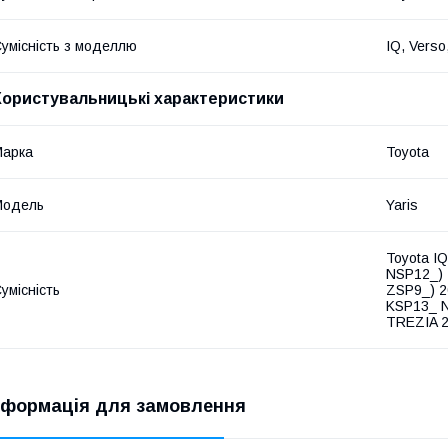
умісність з моделлю
IQ, Verso
Користувальницькі характеристики
Марка
Toyota
Модель
Yaris
Toyota I
NSP12_) 
умісність
ZSP9_) 2
KSP13_ N
TREZIA 2
нформація для замовлення