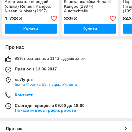
Амортизатор передній
Кнопка аварійки Renault
Пере
(стійка) Renault Kangoo,
Kangoo (1997-)
(гіт
Nissan Kubistar (1997-
Autotechteile
(199
2008) Solgy (газовий)
1 738
339
843
₴
₴
Купити
Купити
Про нас
99% позитивних з 1143 відгуків за рік
Працює з 13.06.2017
м. Луцьк
Івана Франка 53, Луцьк, Україна
Контакти
Сьогодні працює з 09:00 до 18:00
Показати весь графік роботи
Про нас